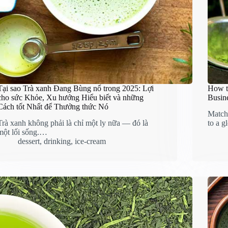
Tại sao Trà xanh Đang Bùng nổ trong 2025: Lợi
How t
cho sức Khỏe, Xu hướng Hiểu biết và những
Busin
Cách tốt Nhất để Thưởng thức Nó
Matcha
Trà xanh không phải là chỉ một ly nữa — đó là
to a g
một lối sống.…
dessert
,
drinking
,
ice-cream