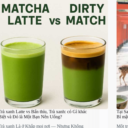
Trà xanh Latte vs Bẩn thỉu, Trà xanh: có Gì khác
Tại S
Biệt và Đó là Một Bạn Nên Uống?
Bí mậ
Trà xanh Là ở Khắp mọi nơi — Nhưng Không
Một tr