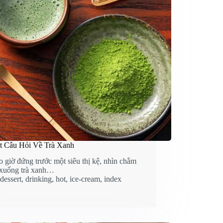
t Câu Hỏi Về Trà Xanh
 giờ đứng trước một siêu thị kệ, nhìn chằm
xuống trà xanh…
dessert
,
drinking
,
hot
,
ice-cream
,
index