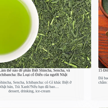
Làm thế nào để phân Biệt Shincha, Sencha, và
15 Đố
Ichibancha: Ba Loại cổ Điển của người Nhật
Đã bao
Shincha, Sencha, Ichibancha: có Gì khác Biệt ở
chằm 
Nhật bản, Trà Xanh?Nếu bạn đã bao…
dessert
,
drinking
,
ice-cream