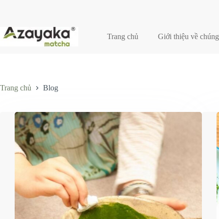
Chuyển
đến
phần
nội
Trang chủ
Giới thiệu về chúng
dung
Trang chủ
Blog