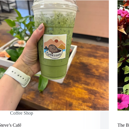
Coffee Shop
Steve’s Café
The B