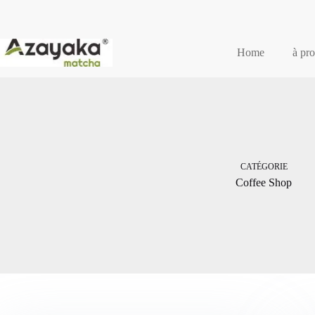
Passer
au
contenu
Home
à pr
CATÉGORIE
Coffee Shop