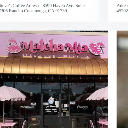
Steve’s Coffee Adresse :8599 Haven Ave. Suite
Adress
#306 Rancho Cucamonga, CA 91730
4520